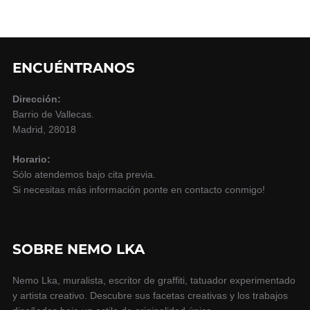
ENCUÉNTRANOS
Dirección:
Barrio de Vallecas.
Madrid, 28018
Horario:
Sólo atendemos bajo cita previa.
Si necesitas más información ponte en contacto conmigo!
SOBRE NEMO LKA
Nemo Lka, muralista, escritor de graffiti, tatuador experimentado
y artista creativo. Descubre sus facetas creativas y los trabajos